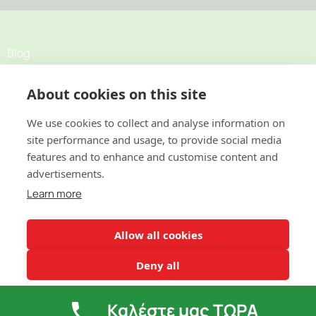
Blog
About cookies on this site
Σχετικά
Προσφορές
We use cookies to collect and analyse information on
site performance and usage, to provide social media
features and to enhance and customise content and
Κατοικίες
advertisements.
Επαγγελματικοί χώροι
Learn more
Επικοινωνία
Allow all cookies
Deny all
Cookie settings
Καλέστε μας ΤΩΡΑ
Copyright © 2021 Entomecta S.A. – All Rights Reserved.