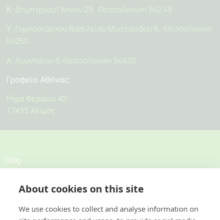
Δημητρίου Γληνού 29, Θεσσαλονίκη 542 49
Κ:
Γυμνασιάρχου Βασιλείου Μυστακίδου 6, Θεσσαλονίκη
Υ:
54250
Αμυνταίου 5, Θεσσαλονίκη 54636
Α:
Γραφείο Αθήνας
:
Ρήγα Φεραίου 43
17455 Άλιμος
Blog
About cookies on this site
Σχετικά
Προσφορές
We use cookies to collect and analyse information on