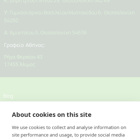
Δημητρίου Γληνού 29, Θεσσαλονίκη 542 49
Κ:
Γυμνασιάρχου Βασιλείου Μυστακίδου 6, Θεσσαλονίκη
Υ:
54250
Αμυνταίου 5, Θεσσαλονίκη 54636
Α:
Γραφείο Αθήνας
:
Ρήγα Φεραίου 43
17455 Άλιμος
Blog
About cookies on this site
Σχετικά
Προσφορές
We use cookies to collect and analyse information on
site performance and usage, to provide social media