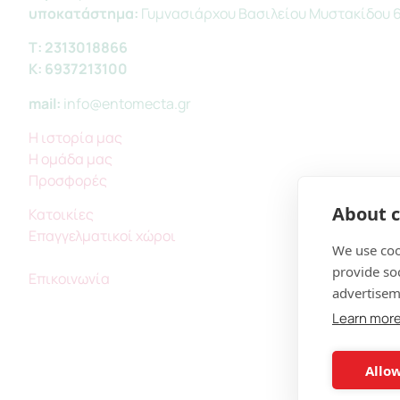
υποκατάστημα:
Γυμνασιάρχου Βασιλείου Μυστακίδου 
Τ:
2313018866
Κ:
6937213100
mail:
info@entomecta.gr
Η ιστορία μας
Η ομάδα μας
Προσφορές
About c
Κατοικίες
Επαγγελματικοί χώροι
We use coo
provide so
Επικοινωνία
advertisem
Learn mor
Allow