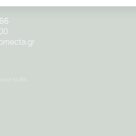
866
00
omecta.gr
ονίκη 54250