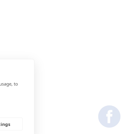
usage, to
tings